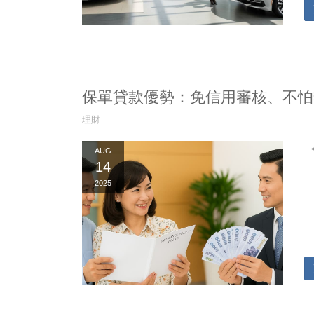
保單貸款優勢：免信用審核、不怕
理財
AUG
14
2025