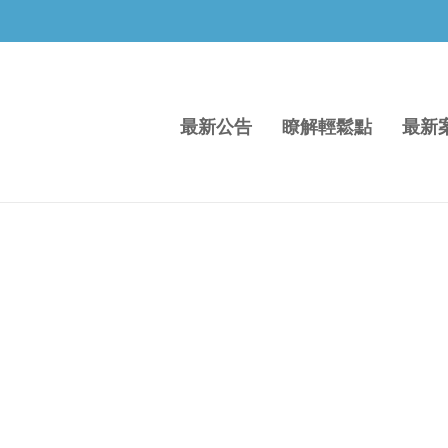
最新公告
瞭解輕鬆點
最新