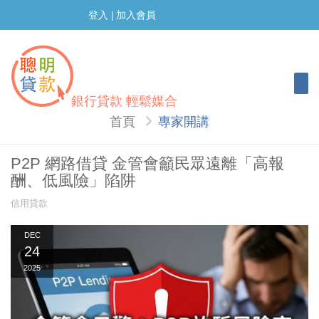
登入
加入會員
|
Togg
銀行貸款 輕鬆媒合
首頁
專家開講
P2P 網路借貸 金管會籲民眾遠離「高報
酬、低風險」陷阱
信用貸款
DEC
24
2025