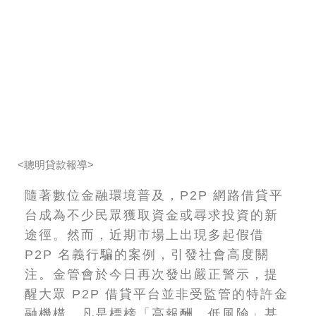
<聰明貸款報導>
隨著數位金融環境普及，P2P 網路借貸平
台成為不少民眾獲取資金或尋求投資的新
途徑。然而，近期市場上出現多起假借
P2P 名義行騙的案例，引發社會高度關
注。金管會於今日再次發出嚴正警示，提
醒大眾 P2P 借貸平台並非受監管的特許金
融機構，凡是標榜「高報酬、低風險」甚