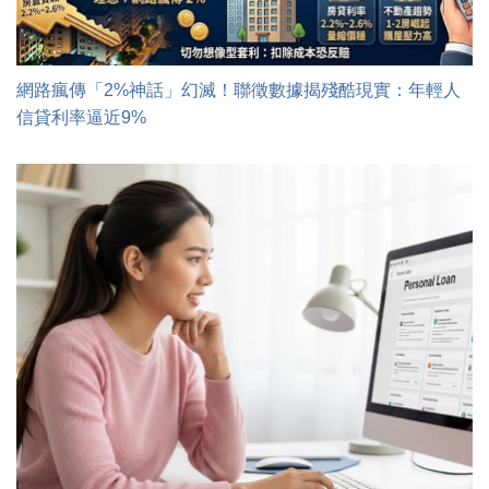
網路瘋傳「2%神話」幻滅！聯徵數據揭殘酷現實：年輕人
信貸利率逼近9%