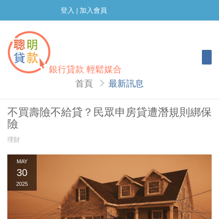
登入
加入會員
|
Togg
銀行貸款 輕鬆媒合
首頁
最新訊息
不買壽險不給貸？民眾申房貸遭潛規則綁保
險
理財
MAY
30
2025