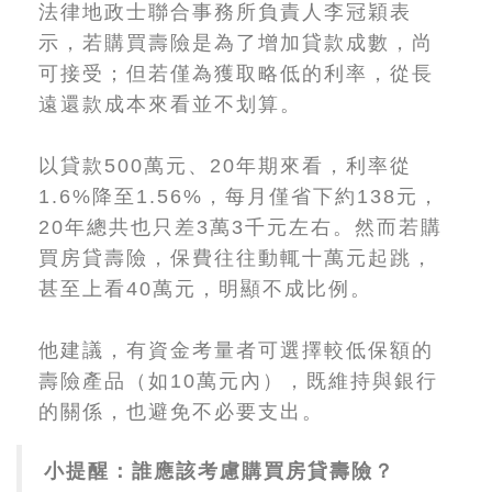
法律地政士聯合事務所負責人李冠穎表
示，若購買壽險是為了增加貸款成數，尚
可接受；但若僅為獲取略低的利率，從長
遠還款成本來看並不划算。
以貸款500萬元、20年期來看，利率從
1.6%降至1.56%，每月僅省下約138元，
20年總共也只差3萬3千元左右。然而若購
買房貸壽險，保費往往動輒十萬元起跳，
甚至上看40萬元，明顯不成比例。
他建議，有資金考量者可選擇較低保額的
壽險產品（如10萬元內），既維持與銀行
的關係，也避免不必要支出。
小提醒：誰應該考慮購買房貸壽險？