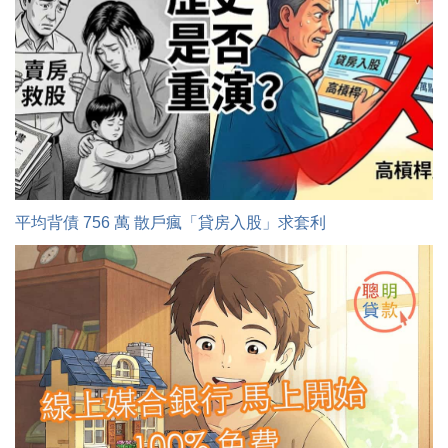
平均背債 756 萬 散戶瘋「貸房入股」求套利