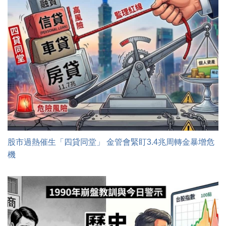
股市過熱催生「四貸同堂」 金管會緊盯3.4兆周轉金暴增危
機