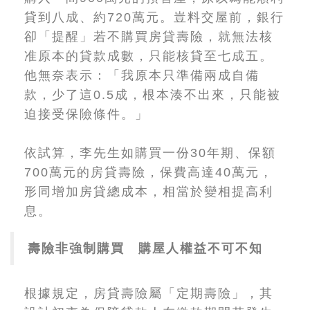
貸到八成、約720萬元。豈料交屋前，銀行
卻「提醒」若不購買房貸壽險，就無法核
准原本的貸款成數，只能核貸至七成五。
他無奈表示：「我原本只準備兩成自備
款，少了這0.5成，根本湊不出來，只能被
迫接受保險條件。」
依試算，李先生如購買一份30年期、保額
700萬元的房貸壽險，保費高達40萬元，
形同增加房貸總成本，相當於變相提高利
息。
壽險非強制購買 購屋人權益不可不知
根據規定，房貸壽險屬「定期壽險」，其