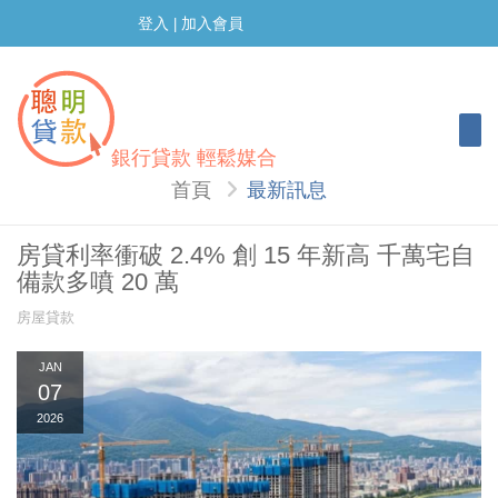
登入
加入會員
|
Togg
銀行貸款 輕鬆媒合
首頁
最新訊息
房貸利率衝破 2.4% 創 15 年新高 千萬宅自
備款多噴 20 萬
房屋貸款
JAN
07
2026