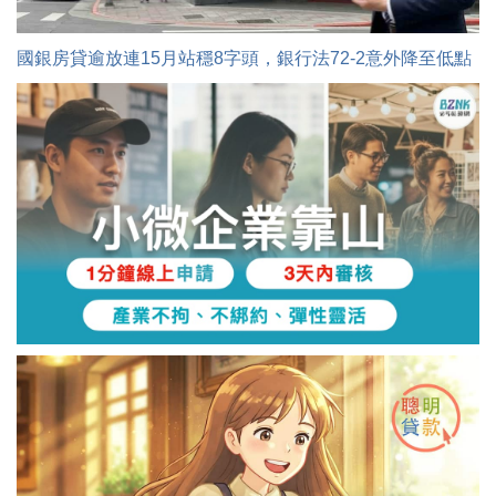
國銀房貸逾放連15月站穩8字頭，銀行法72-2意外降至低點