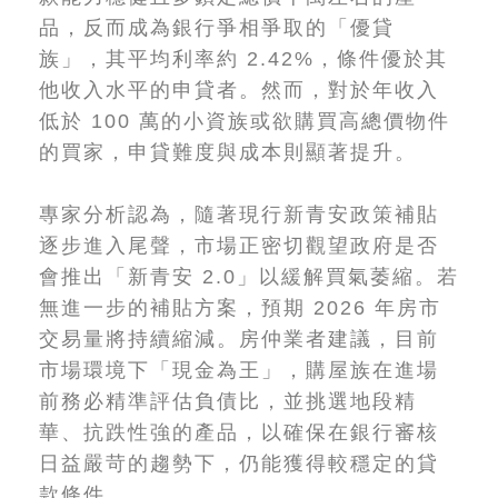
品，反而成為銀行爭相爭取的「優貸
族」，其平均利率約 2.42%，條件優於其
他收入水平的申貸者。然而，對於年收入
低於 100 萬的小資族或欲購買高總價物件
的買家，申貸難度與成本則顯著提升。
專家分析認為，隨著現行新青安政策補貼
逐步進入尾聲，市場正密切觀望政府是否
會推出「新青安 2.0」以緩解買氣萎縮。若
無進一步的補貼方案，預期 2026 年房市
交易量將持續縮減。房仲業者建議，目前
市場環境下「現金為王」，購屋族在進場
前務必精準評估負債比，並挑選地段精
華、抗跌性強的產品，以確保在銀行審核
日益嚴苛的趨勢下，仍能獲得較穩定的貸
款條件。