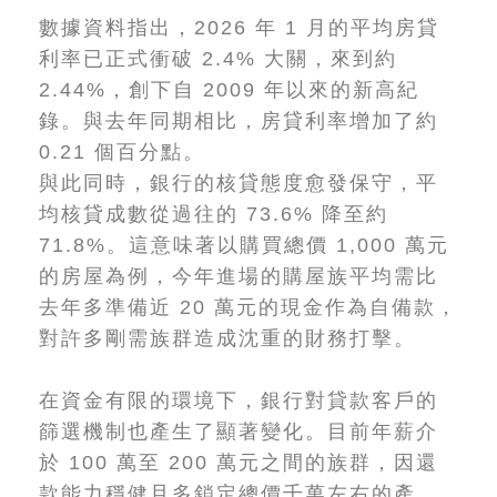
數據資料指出，2026 年 1 月的平均房貸
利率已正式衝破 2.4% 大關，來到約
2.44%，創下自 2009 年以來的新高紀
錄。與去年同期相比，房貸利率增加了約
0.21 個百分點。
與此同時，銀行的核貸態度愈發保守，平
均核貸成數從過往的 73.6% 降至約
71.8%。這意味著以購買總價 1,000 萬元
的房屋為例，今年進場的購屋族平均需比
去年多準備近 20 萬元的現金作為自備款，
對許多剛需族群造成沈重的財務打擊。
在資金有限的環境下，銀行對貸款客戶的
篩選機制也產生了顯著變化。目前年薪介
於 100 萬至 200 萬元之間的族群，因還
款能力穩健且多鎖定總價千萬左右的產