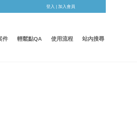
登入
加入會員
|
案件
輕鬆點QA
使用流程
站內搜尋