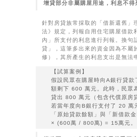
增貸部分非屬購屋用途，利息不得
針對房貸族常採取的「借新還舊」
法》規定，列報自用住宅購屋借款
內」所支付的利息進行列報。換句
貸」，這筆多出來的資金因為不屬
修），其所產生的利息支出是無法
【試算案例】
假設民眾在購屋時向A銀行貸款了
額剩下 600 萬元。此時，民
貸出 800 萬元（包含代償原房貸
若當年度向B銀行支付了 20 
「原始貸款餘額」與「新借款金額
× (600萬 / 800萬) = 15萬元。