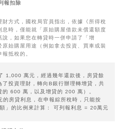
列報扣除
理財方式，國稅局官員指出，依據《所得稅
利息時，僅能就「原始購屋借款未償還額度
話說，如果您在轉貸時一併申請了「增
於原始購屋用途（例如拿去投資、買車或裝
申報抵稅的。
 1,000 萬元，經過幾年還款後，房貸餘
眾為了投資理財，轉向B銀行辦理轉增貸，共
的 600 萬，以及增貸的 200 萬）。
萬元的房貸利息，在申報綜所稅時，只能按
」的比例來計算： 可列報利息 = 20萬元