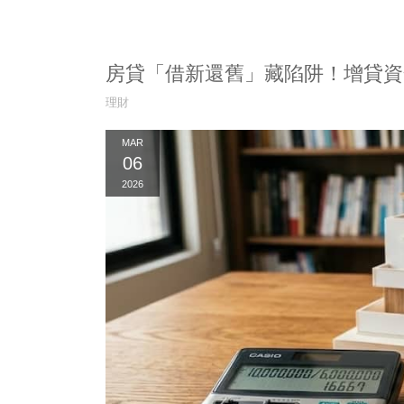
房貸「借新還舊」藏陷阱！增貸資
理財
MAR
06
2026