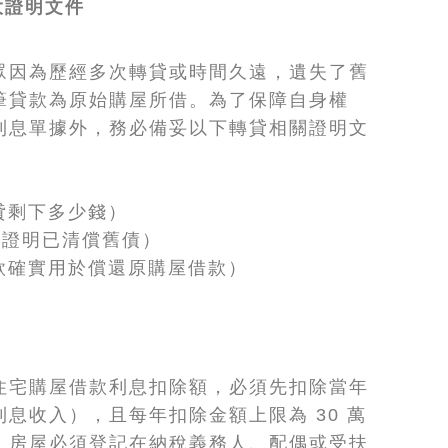
大證明文件
眾因為歷經多次轉貸或時間久遠，遺失了舊
筆貸款為原始購屋所借。為了保障自身權
利息單據外，務必備妥以下轉貸相關證明文
貸剩下多少錢）
（證明已清償舊債）
款確實用於償還原購屋借款）
住宅購屋借款利息扣除額，必須先扣除當年
息收入），且每年扣除金額上限為 30 萬
，房屋必須登記在納稅義務人、配偶或受扶