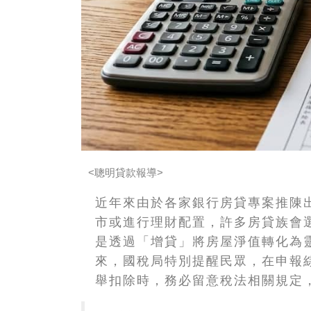
<聰明貸款報導>
近年來由於各家銀行房貸專案推陳
市或進行理財配置，許多房貸族會
是透過「增貸」將房屋淨值轉化為
來，國稅局特別提醒民眾，在申報
舉扣除時，務必留意稅法相關規定