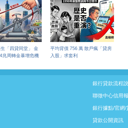
生「四貸同堂」 金
平均背債 756 萬 散戶瘋「貸房
.4兆周轉金暴增危機
入股」求套利
銀行貸款流程
聯徵中心信用
銀行據點/官網
貸款公開資訊