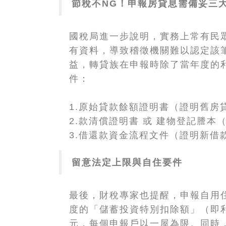
節稅不NG！申報房貸息需備妥三
國稅局進一步說明，實務上常有民
有資料，導致稽徵機關難以認定該
益，轉貸族在申報時除了當年度的
件：
1.原始貸款餘額證明書（證明舊房
2.款清償證明書 或 建物登記謄本
3.借還款資金流程文件（證明新借
留意法定上限與自住要件
最後，財稅專家也提醒，申報自用
度的「儲蓄投資特別扣除額」（即利
元，每個申報戶以一屋為限。同時