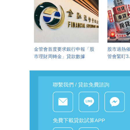
金管會首度要求銀行申報「股
股市過熱催
市理財周轉金」貸款數據
管會緊盯3
聯繫我們 / 貸款免費諮詢
免費下載貸款試算APP