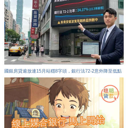
國銀房貸逾放連15月站穩8字頭，銀行法72-2意外降至低點