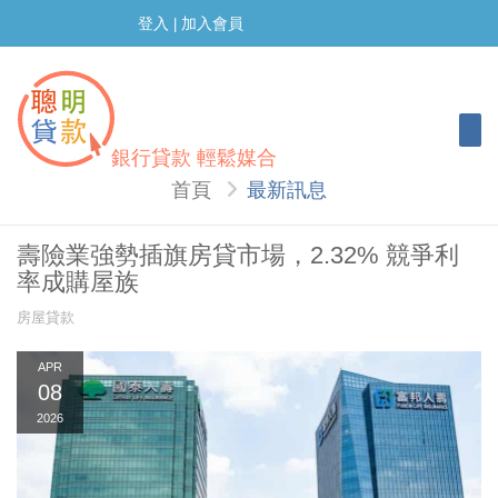
登入
加入會員
|
Togg
銀行貸款 輕鬆媒合
首頁
最新訊息
壽險業強勢插旗房貸市場，2.32% 競爭利
率成購屋族
房屋貸款
APR
08
2026