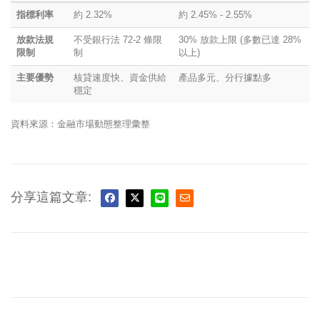
指標利率
約 2.32%
約 2.45% - 2.55%
放款法規
不受銀行法 72-2 條限
30% 放款上限 (多數已達 28%
限制
制
以上)
主要優勢
核貸速度快、資金供給
產品多元、分行據點多
穩定
資料來源：金融市場動態整理彙整
分享這篇文章: