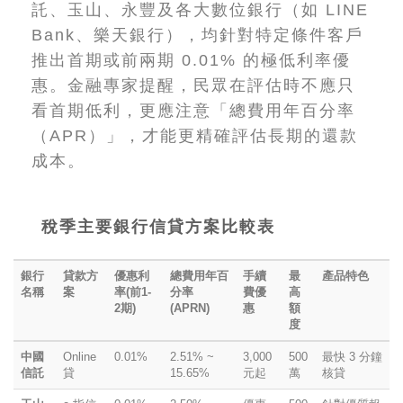
託、玉山、永豐及各大數位銀行（如 LINE
Bank、樂天銀行），均針對特定條件客戶
推出首期或前兩期 0.01% 的極低利率優
惠。金融專家提醒，民眾在評估時不應只
看首期低利，更應注意「總費用年百分率
（APR）」，才能更精確評估長期的還款
成本。
稅季主要銀行信貸方案比較表
銀行
貸款方
優惠利
總費用年百
手續
最
產品特色
名稱
案
率(前1-
分率
費優
高
2期)
(APRN)
惠
額
度
中國
Online
0.01%
2.51% ~
3,000
500
最快 3 分鐘
信託
貸
15.65%
元起
萬
核貸