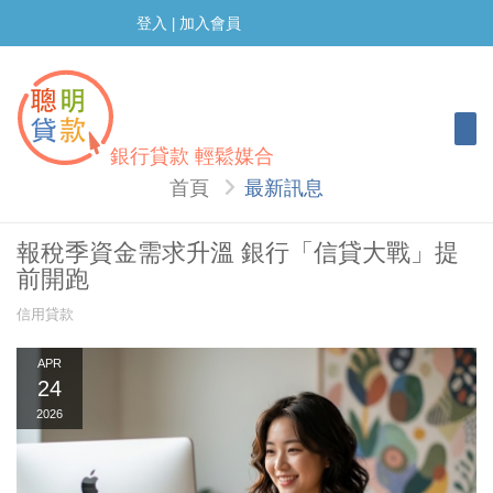
登入
加入會員
|
Togg
銀行貸款 輕鬆媒合
首頁
最新訊息
報稅季資金需求升溫 銀行「信貸大戰」提
前開跑
信用貸款
APR
24
2026