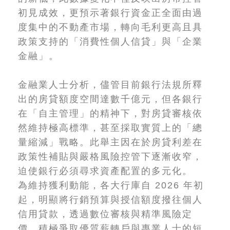
初見成效，更預示著銀行資金正全面由過
度集中的不動產市場，轉向毛利更高且具
政策支持的「消費性個人信貸」與「企業
金融」。
金融業人士分析，儘管目前銀行法規所釋
出的房貸額度空間達數千億元，但各銀行
在「自主管理」的精神下，對房貸審核依
然維持極高標準，甚至採取實質上的「總
量縮減」戰略。此舉主因在於房貸利差在
政策性補貼與嚴格風險控管下逐漸收窄，
迫使銀行必須尋求資產配置的多元化。
為維持獲利動能，各大行庫自 2026 年初
起，明顯將行銷預算與授信額度撥往個人
信用貸款，透過數位審核與精準風險定
價，積極爭取優質薪轉戶與專業人士的短