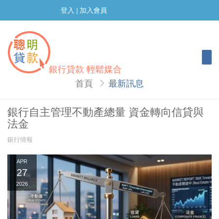
登入
加入會員
|
Togg
銀行貸款 輕鬆媒合
首頁
最新訊息
銀行自主管理不動產總量 資金轉向信貸與
法金
銀行情報
APR
27
2026