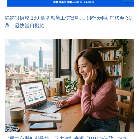
純網銀搶攻 130 萬基層勞工信貸藍海！降低年薪門檻至 30
萬、最快當日撥款
台股牛市與低利爭雄！五大銀行齊推「0.01%信貸」搶客