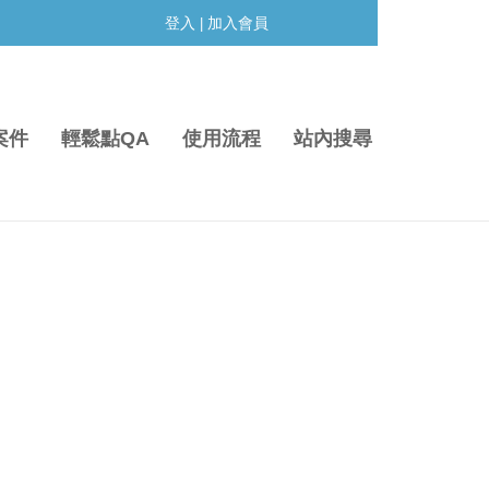
登入
加入會員
|
案件
輕鬆點QA
使用流程
站內搜尋