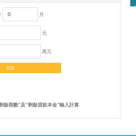
年
月
元
萬元
剩餘期數”及“剩餘貸款本金”輸入計算