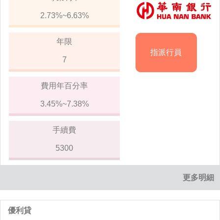
2.73%~6.63%
年限
7
費用年百分率
3.45%~7.38%
手續費
5300
更多明細
優利貸