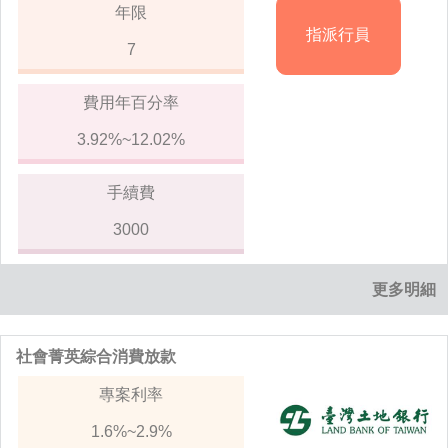
年限
7
費用年百分率
3.92%~12.02%
手續費
3000
更多明細
社會菁英綜合消費放款
專案利率
1.6%~2.9%