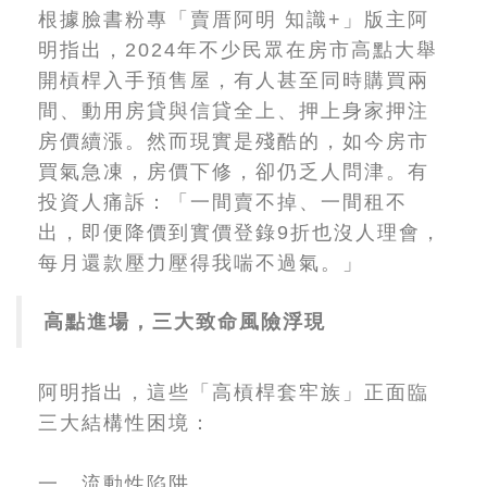
根據臉書粉專「賣厝阿明 知識+」版主阿
明指出，2024年不少民眾在房市高點大舉
開槓桿入手預售屋，有人甚至同時購買兩
間、動用房貸與信貸全上、押上身家押注
房價續漲。然而現實是殘酷的，如今房市
買氣急凍，房價下修，卻仍乏人問津。有
投資人痛訴：「一間賣不掉、一間租不
出，即便降價到實價登錄9折也沒人理會，
每月還款壓力壓得我喘不過氣。」
高點進場，三大致命風險浮現
阿明指出，這些「高槓桿套牢族」正面臨
三大結構性困境：
一、流動性陷阱