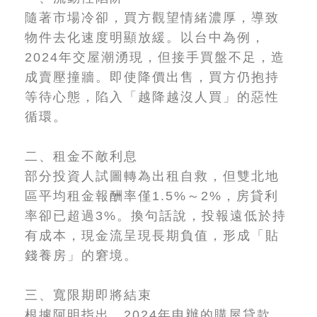
隨著市場冷卻，買方觀望情緒濃厚，導致
物件去化速度明顯放緩。以台中為例，
2024年交屋潮湧現，但接手買盤不足，造
成賣壓撞牆。即使降價出售，買方仍抱持
等待心態，陷入「越降越沒人買」的惡性
循環。
二、租金不敵利息
部分投資人試圖轉為出租自救，但雙北地
區平均租金報酬率僅1.5%～2%，房貸利
率卻已超過3%。換句話說，投報遠低於持
有成本，現金流呈現長期負值，形成「貼
錢養房」的窘境。
三、寬限期即將結束
根據阿明指出，2024年申辦的購屋貸款，