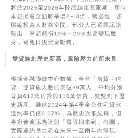
將於2025至2026年陸續結束寬限期，屆時
本息攤還金額將暴增2～3倍，勢必進一步
壓縮投資人財務空間。部分人已選擇認賠
殺出，寧願虧損10%～20%也要變現脫
身，避免日後資金斷鏈。
雙貸族創歷史新高，風險壓力前所未見
根據金融聯徵中心數據，全台「房貸＋信
貸」雙貸族人數已突破39萬人，平均分別
背負612萬房貸與110萬信貸，雙雙創下歷
史新高。雖然2024年第4季全台住宅貸款
違約率仍僅0.07%，為歷史次低紀錄，但
專家普遍認為這與「寬限期未到」有關，
實際違約壓力恐在未來一至兩年內浮現。