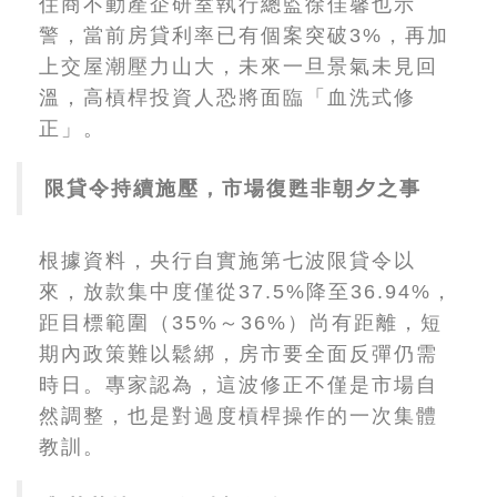
住商不動產企研室執行總監徐佳馨也示
警，當前房貸利率已有個案突破3%，再加
上交屋潮壓力山大，未來一旦景氣未見回
溫，高槓桿投資人恐將面臨「血洗式修
正」。
限貸令持續施壓，市場復甦非朝夕之事
根據資料，央行自實施第七波限貸令以
來，放款集中度僅從37.5%降至36.94%，
距目標範圍（35%～36%）尚有距離，短
期內政策難以鬆綁，房市要全面反彈仍需
時日。專家認為，這波修正不僅是市場自
然調整，也是對過度槓桿操作的一次集體
教訓。