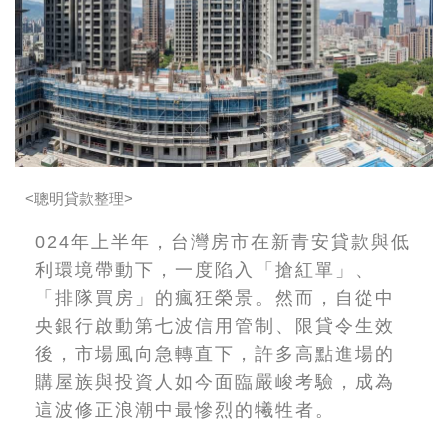
<聰明貸款整理>
024年上半年，台灣房市在新青安貸款與低
利環境帶動下，一度陷入「搶紅單」、
「排隊買房」的瘋狂榮景。然而，自從中
央銀行啟動第七波信用管制、限貸令生效
後，市場風向急轉直下，許多高點進場的
購屋族與投資人如今面臨嚴峻考驗，成為
這波修正浪潮中最慘烈的犧牲者。