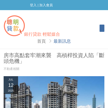
登入
加入會員
|
Togg
銀行貸款 輕鬆媒合
首頁
最新訊息
房市高點套牢潮來襲 高槓桿投資人陷「斷
頭危機」
不動產相關
JUL
12
2025