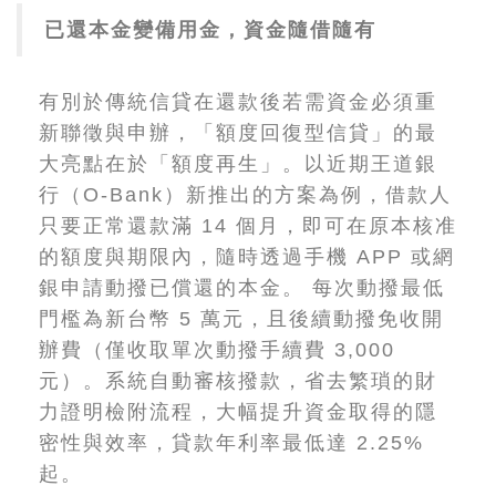
已還本金變備用金，資金隨借隨有
有別於傳統信貸在還款後若需資金必須重
新聯徵與申辦，「額度回復型信貸」的最
大亮點在於「額度再生」。以近期王道銀
行（O-Bank）新推出的方案為例，借款人
只要正常還款滿 14 個月，即可在原本核准
的額度與期限內，隨時透過手機 APP 或網
銀申請動撥已償還的本金。 每次動撥最低
門檻為新台幣 5 萬元，且後續動撥免收開
辦費（僅收取單次動撥手續費 3,000
元）。系統自動審核撥款，省去繁瑣的財
力證明檢附流程，大幅提升資金取得的隱
密性與效率，貸款年利率最低達 2.25%
起。