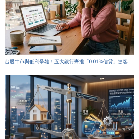
台股牛市與低利爭雄！五大銀行齊推「0.01%信貸」搶客