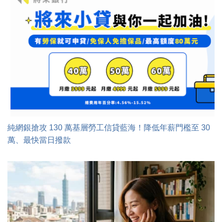
純網銀搶攻 130 萬基層勞工信貸藍海！降低年薪門檻至 30
萬、最快當日撥款