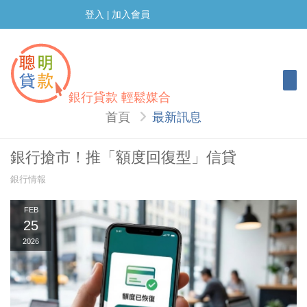
登入
加入會員
|
Togg
銀行貸款 輕鬆媒合
首頁
最新訊息
銀行搶市！推「額度回復型」信貸
銀行情報
FEB
25
2026