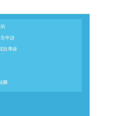
說明
報告申請
/貸款專線
粉絲團