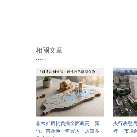
相關文章
非六都房貸負擔全面飆高！新
央行表態
竹、苗栗晚一年買房「房貸多
裡」 市場