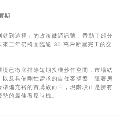
價期
制就到這裡」的政策微調訊號，帶動了部分
來三年仍將面臨逾 30 萬戶新屋完工的交
環境已徹底排除短期投機炒作空間，市場結
，以及具備剛性需求的自住客撐盤。隨著房
金準備充裕的首購族而言，現階段正是擁有
優勢的最佳看屋時機。」