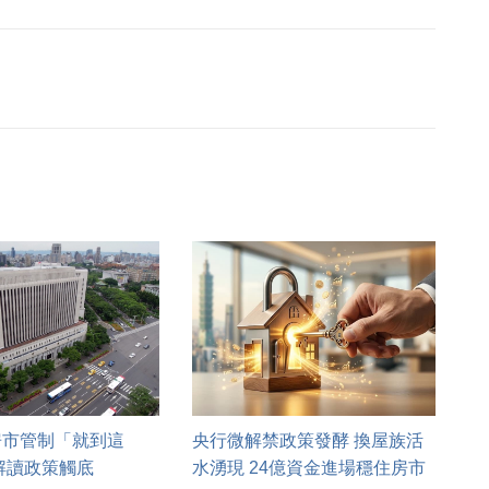
房市管制「就到這
央行微解禁政策發酵 換屋族活
解讀政策觸底
水湧現 24億資金進場穩住房市