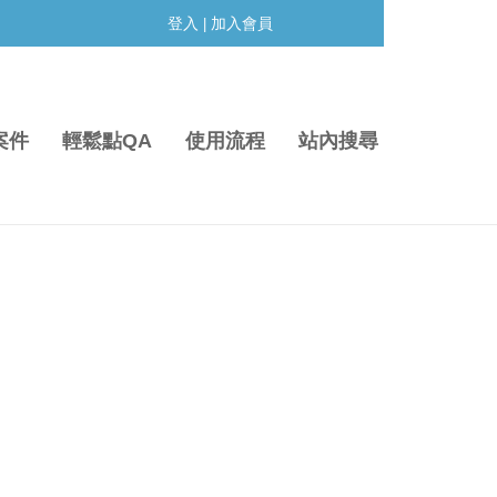
登入
加入會員
|
案件
輕鬆點QA
使用流程
站內搜尋