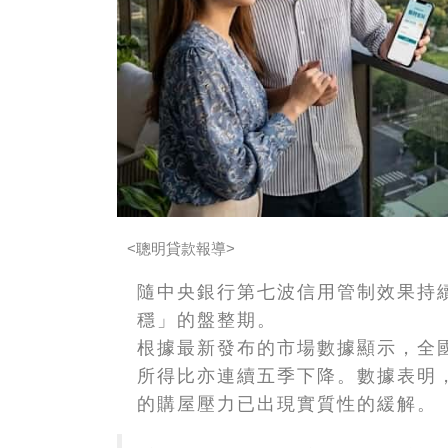
<聰明貸款報導>
隨中央銀行第七波信用管制效果持
穩」的盤整期。
根據最新發布的市場數據顯示，全國
所得比亦連續五季下降。數據表明
的購屋壓力已出現實質性的緩解。