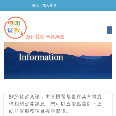
登入
加入會員
|
Togg
銀行貸款 輕鬆媒合
Information
關於貸款資訊，主管機關都會在其官網提
供相關公開訊息，您可以直接點選以下連
結並依服務項目搜尋資訊。