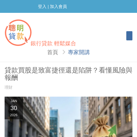
登入
加入會員
|
Togg
銀行貸款 輕鬆媒合
首頁
專家開講
貸款買股是致富捷徑還是陷阱？看懂風險與
報酬
理財
JAN
30
2026