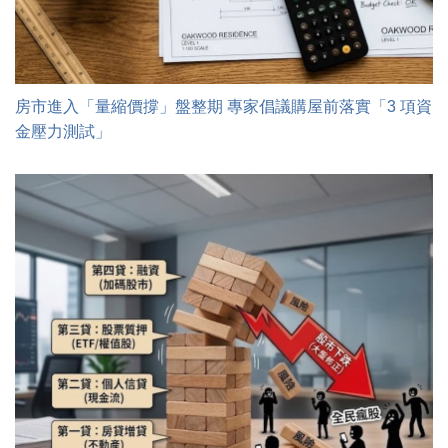
房市進入「量縮價撐」盤整期 專家倡議購屋前落實「3 項資
金壓力測試」