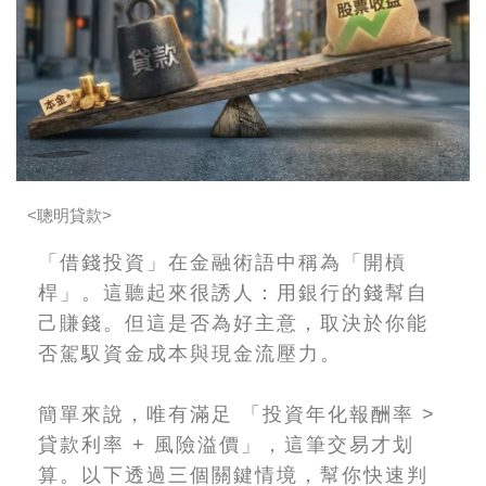
<聰明貸款>
「借錢投資」在金融術語中稱為「開槓
桿」。這聽起來很誘人：用銀行的錢幫自
己賺錢。但這是否為好主意，取決於你能
否駕馭資金成本與現金流壓力。
簡單來說，唯有滿足 「投資年化報酬率 >
貸款利率 + 風險溢價」，這筆交易才划
算。以下透過三個關鍵情境，幫你快速判