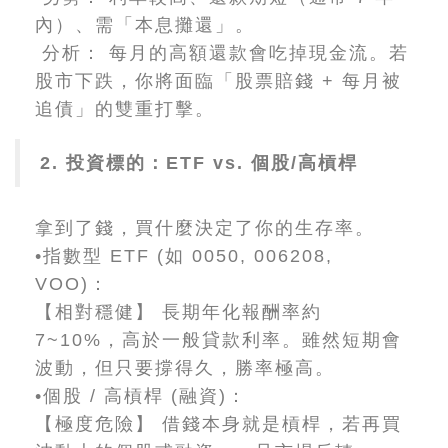
內）、需「本息攤還」。
分析： 每月的高額還款會吃掉現金流。若
股市下跌，你將面臨「股票賠錢 + 每月被
追債」的雙重打擊。
2. 投資標的：ETF vs. 個股/高槓桿
拿到了錢，買什麼決定了你的生存率。
•指數型 ETF (如 0050, 006208,
VOO)：
【相對穩健】 長期年化報酬率約
7~10%，高於一般貸款利率。雖然短期會
波動，但只要撐得久，勝率極高。
•個股 / 高槓桿 (融資)：
【極度危險】 借錢本身就是槓桿，若再買