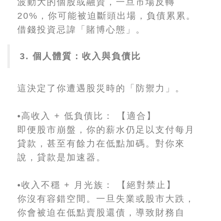
波動大的個股或融資，一旦市場反轉
20%，你可能被迫斷頭出場，負債累累。
借錢投資忌諱「賭博心態」。
3. 個人體質：收入與負債比
這決定了你遭遇股災時的「防禦力」。
•高收入 + 低負債比： 【適合】
即便股市崩盤，你的薪水仍足以支付每月
貸款，甚至有餘力在低點加碼。對你來
說，貸款是加速器。
•收入不穩 + 月光族： 【絕對禁止】
你沒有容錯空間。一旦失業或股市大跌，
你會被迫在低點賣股還債，導致財務自