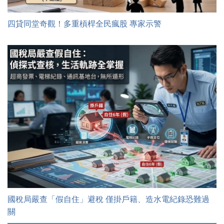
四貸同堂奇觀！多重槓桿全民瘋股 專家示警
國稅局嚴查「假自住」避稅 僅掛戶籍、造水電紀錄恐難過
關