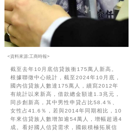
<資料來源:工商時報>
截至去年10月底信貸族衝175萬人新高。
根據聯徵中心統計，截至2024年10月底，
國內信貸族人數達175萬人，續寫2012年
有統計以來新高，借款總金額達1.3兆元，
同步創新高，其中男性申貸占比58.4％、
女性占41.6％，若與2014年同期相比，10
年來信貸族人數增加逾54萬人，增幅超過4
成。看好國人信貸需求，國銀積極拓展信