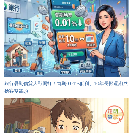
銀行暑期信貸大戰開打！首期0.01%低利、10年長攤還期成
搶客雙箭頭