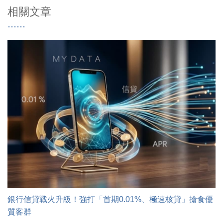
相關文章
銀行信貸戰火升級！強打「首期0.01%、極速核貸」搶食優
質客群