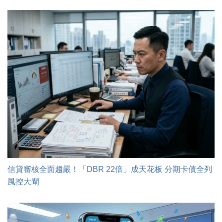
信貸審核全面趨嚴！「DBR 22倍」成天花板 分期卡債全列
風控大閘