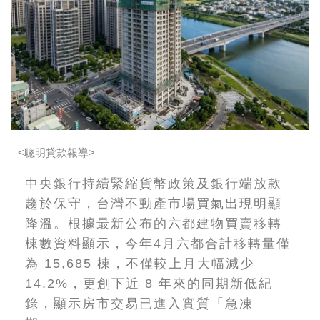
<聰明貸款報導>
中央銀行持續緊縮貨幣政策及銀行端放款
趨於保守，台灣不動產市場買氣出現明顯
降溫。根據最新公布的六都建物買賣移轉
棟數資料顯示，今年4月六都合計移轉量僅
為 15,685 棟，不僅較上月大幅減少
14.2%，更創下近 8 年來的同期新低紀
錄，顯示房市交易已進入實質「急凍