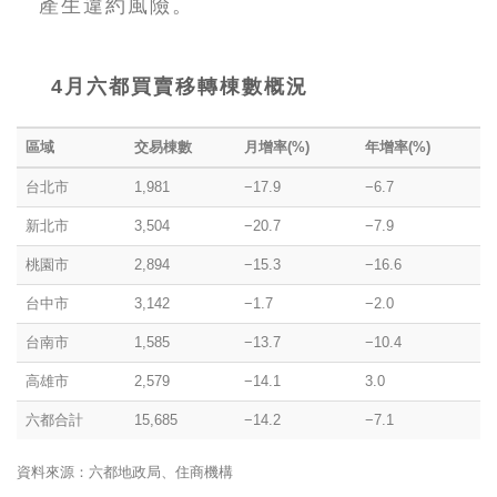
產生違約風險。
4月六都買賣移轉棟數概況
區域
交易棟數
月增率(%)
年增率(%)
台北市
1,981
−17.9
−6.7
新北市
3,504
−20.7
−7.9
桃園市
2,894
−15.3
−16.6
台中市
3,142
−1.7
−2.0
台南市
1,585
−13.7
−10.4
高雄市
2,579
−14.1
3.0
六都合計
15,685
−14.2
−7.1
資料來源：六都地政局、住商機構