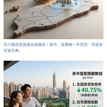
非六都房貸負擔全面飆高！新竹、苗栗晚一年買房「房貸多
背逾百萬」