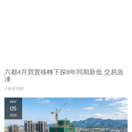
六都4月買賣移轉下探8年同期新低 交易急
凍
不動產相關
MAY
05
2026