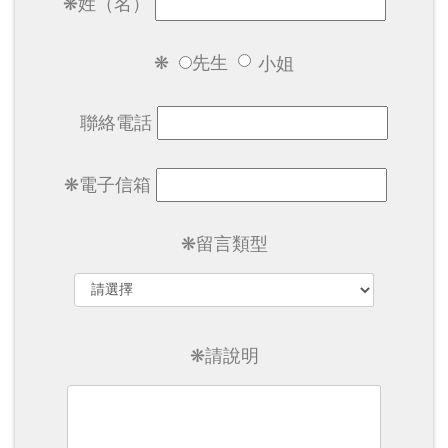
❋姓（名）
❋
先生
小姐
聯絡電話
❋電子信箱
❋留言類型
❋請說明