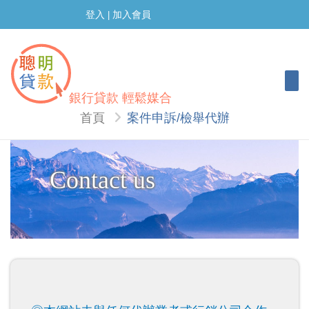
登入
加入會員
|
Togg
銀行貸款 輕鬆媒合
首頁
案件申訴/檢舉代辦
Contact us