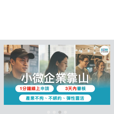
動」及「收入減少」等三項資金壓力測試，
顯著。
確保成家過程資金安全流暢（參考 買房前
宜先做 3 項壓力測試 及 購屋前通過 3 項壓
•彰化縣、嘉義縣與嘉義市：
平均房貸亦同
力測試確保資金有餘裕）。
步衝上歷史新高，反映出南部與中台灣區域
房價補漲趨勢。
購屋前必做「3 項資金壓力測試」
產業紅利與科技軸線帶動 買盤向外圍縣市
外溢
1.貸款成數壓力測試（保守假設 7 成核貸）
許多民眾常誤以為首購必然能順利貸足 8
成，但實際核貸金額受銀行鑑價、屋齡、地
台灣房屋集團趨勢中心執行長張旭嵐分析指
點及個人財務信用條件多重影響。建議以較
出，近年都會區房價漲勢顯著，房市買氣逐
保守的「7 成貸款」預估自備款，評估即使
漸向周邊縣市外溢，特別是具備「產業投
銀行鑑價落差或成數縮水，身上現金是否依
資、人口移入及就業支撐」三大紅利的區
然充足，避免因資金緊繃而臨時動用高利信
域：
貸或面臨違約風險。
竹科外溢與「桃竹苗大矽谷計畫」：新竹縣