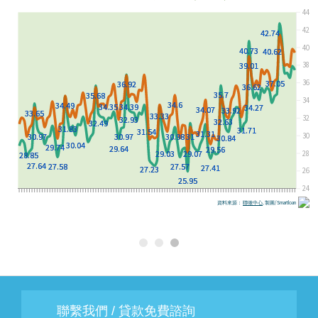
6 個月以上的必要生活費與房貸支出作為防
禦資金，以因應突發性收入中斷。
台灣房屋集團趨勢中心經理李家妮補充表
示，在中央銀行第七波選擇性信用管制及銀
專家觀點：由「最多能買多少」轉為「家庭
行房貸水位控管下，投資買盤普遍轉趨保
適合負擔多少」
守，市場資金逐步回歸自住剛性需求。非六
都地區向來以在地青壯年與自住基本盤為
金融與不動產研究機構指出，「銀行願意核
主，且多數區域平均房貸金額落在千萬元以
貸的上限」並不等於「家庭最適合負擔的金
內，整體總價較易符合 8 月上路的「青安貸
額」。
款 3.0」申請門檻（參考 非六都房貸壓力也
在金流審慎與交屋潮重疊的階段，購屋族應
大！這兩縣市晚一年買房多扛逾百萬）。
保持理性，提早向 2 至 3 家金融機構洽詢
客製化評估，並將自備款試算彈性拉大，才
然而專家也提醒，儘管非六都房價具備產業
能在穩健的財務基礎上圓滿成家。
與政策支撐，但在目前銀行端放款排撥期拉
長、鑑價態度審慎的背景下，購屋族仍應多
比較 2 至 3 家金融機構的核貸條件，並精
聯繫我們 / 貸款免費諮詢
算個人每月還款負擔比率，避免過度開高槓