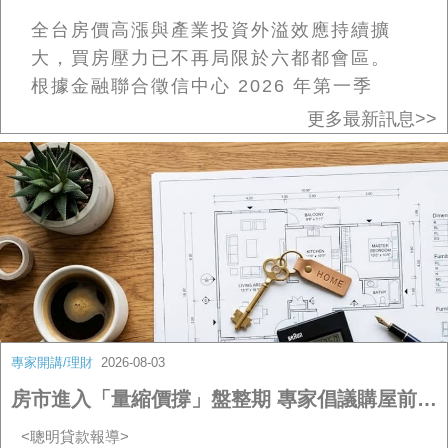
全台房價高漲與產業投資外溢效應持續擴
大，買房壓力已不再局限於六都都會區。
根據金融聯合徵信中心 2026 年第一季
（Q1）新增房貸最新資料統計，在非六都
更多最新訊息>>
15 個縣市當中，新竹縣、苗栗縣、彰化
縣、嘉義縣及嘉義市等 5 個縣市的平均房貸
金額同步刷出歷史新高紀錄；其中新竹縣與
苗栗縣的購屋族，更面臨「晚一年入手，房
貸多背逾百萬元」的增壓困境（參考 〈房
產〉非六都房貸壓力也不小 這兩縣市晚一
年買房貸多扛逾百萬元 與 非六都買房也喊
苦！5 縣市平均房貸創新高 2 地晚一年買要
專家開講/理財
2026-08-03
多背百萬）。
房市進入「量縮價撐」盤整期 專家倡議購屋前落實「3 項資金壓力測試」
兩大增壓之冠：新竹縣平均房貸破 1,300
<聰明貸款報導>