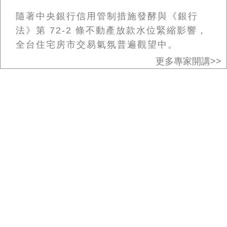
萬、苗栗年增逾百萬
隨著中央銀行信用管制措施發酵與《銀行
法》第 72-2 條不動產放款水位緊縮影響，
統計顯示，在非六都地區中，僅有新竹縣與
全台住宅房市交易氣氛普遍觀望中。
新竹市的平均房貸金額跨越千萬元大關：
根據最新市場統計，全台建物買賣移轉棟數
更多專家開講>>
下探近年同期低點，然而受建材施工成本、
•新竹縣（非六都房貸之冠）：
2026 年 Q1
通膨預期與賣方惜售心態支撐，主要精華區
平均房貸金額衝上 1,347 萬元（平均房屋
價格仍維持堅挺，呈現典型的「量縮價撐」
鑑估值已逼近 1,900 萬元），與去年同期
格局。
相比暴增 131 萬元，無論是房貸總額或年
增金額均居非六都之冠（參考 平均房貸
在資金鏈收緊的市場環境下，不少買方於簽
1347 萬！新竹縣晚一年買多扛百萬 房仲驚
約後才發現銀行核貸金額低於預期、審核標
鑑估值逼 1900 萬）。
準嚴格，甚至面臨 2 至 3 個月的撥款排隊
期，導致自備款出現突發性缺口。
•苗栗縣（增幅亮眼）：
今年 Q1 平均房貸
為此，房產與金融專家特別建議，購屋族在
金額達 890 萬元，較去年同期大幅增加
出價簽約前應落實「貸款成數」、「利率變
105 萬元，顯示買氣與房價快速推升的力道