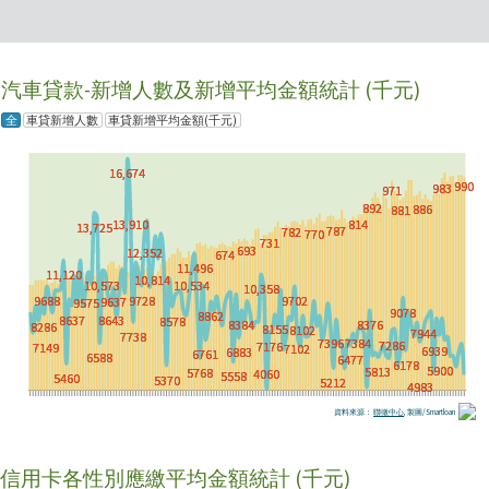
2.利率變動壓力測試（模擬升息 0.5%~1%
市受惠於新竹科學園區大量的科技就業人
與寬限期結束）
口，竹北等重劃區發展為高收入科技族的聚
房貸為長達 20 至 40 年的長期財務承諾，
落，強勁的剛性需求推升房價；而苗栗縣則
不宜僅以申貸當下的優惠利率或寬限期月付
受惠於「桃竹苗大矽谷計畫」題材與竹科竹
金進行估算。建議事前模擬利率上升 0.5%
南園區等外溢效應，吸引不少竹科新貴跨區
至 1% 或寬限期結束進入本息攤還後的每月
置產（參考 非六都 5 縣市平均房貸創高 新
支出，確保每月房貸支出控制在家庭可支配
竹縣 1347 萬元居冠）。
收入的 25% 至 30% 理想區間內，維持日
常生活品質。
嘉義科學園區與台積電設廠效應：嘉義縣市
因台積電先進封裝廠確定進駐、嘉義科學園
3.收入減少壓力測試（預留 6 個月緊急預備
區開發以及高鐵生活圈等建設紅利加持，帶
金）
動自住與置產買盤踴躍，房價與貸款金額雙
考量職涯轉折、育嬰留停或績效獎金波動等
雙走高。
不確定因素，購屋資金盤點不應將所有存款
運用至極限。建議在支付頭期款、各項稅費
非六都自住剛需穩固 仍須留意銀行授信限
與基本裝修費用後，家庭帳戶仍須保留至少
制