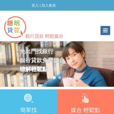
登入
加入會員
|
Toggle
Navigat
銀行貸款 輕鬆媒合
免出門找銀行
提防詐騙
銀行貸款免費媒合
本網站僅媒合銀行
暸解輕鬆點
無提供金流資融服務
詳公告事項
簡單找
媒合 輕鬆點