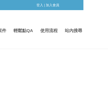
登入
加入會員
|
案件
輕鬆點QA
使用流程
站內搜尋