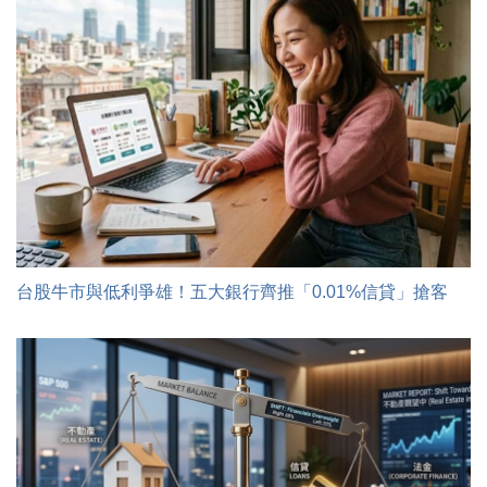
台股牛市與低利爭雄！五大銀行齊推「0.01%信貸」搶客