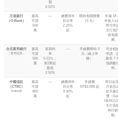
期
0.01%
王道銀行
最高
—
總費用年
限時免開辦費
年滿 18
（O-Bank）
可貸
百分率
（0 元）
年收入≥2
500
2.25%
即可申
萬
起
主打低
與免開
費。
台北富邦銀行
最高
首期利
—
手續費限時 0
可全程
「富邦信貸」
可貸
率
元（線上申
申請，
500
0.01%；
辦）
最長 7
萬
第2期起
強調數
最低
利。
3.50%
中國信託
最高
—
總費用年
手續費
即日起至
（CTBC）
可貸
百分率
NT$3,000 起
月底完
Online貸
800
3.30%
款可參
萬
起
獎（GoP
HERO1
主打高
與行銷
動。