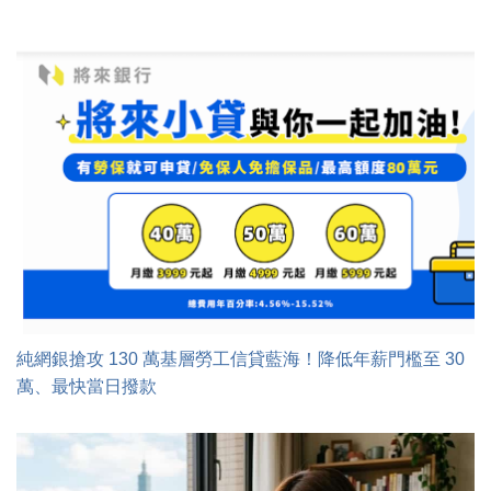
純網銀搶攻 130 萬基層勞工信貸藍海！降低年薪門檻至 30
萬、最快當日撥款