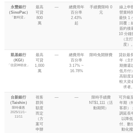
永豐銀行
最高
—
總費用年
手續費限時 0
線上申
（SinoPac）
可貸
百分率
元
營業時
「數時貸」
800
2.43%
最快 1
萬
起
回覆；
簽約後
10 分
（主打
度）
凱基銀行
最高
—
總費用年
限時免開辦費
貸款最長
（KGI）
可貸
百分率
年（主
「信貸神助攻」
1,000
3.17% ~
期攤還
萬
16.78%
低月付
高額度
較大資
求者
台新銀行
視客
—
—
限時手續費
可升級至
（Taishin）
群與
NT$1,111（活
年期（
限時優惠
額度
動期間）
客群）
2025/11/1–
而定
調延長
11/11
（方
以降低
案可
付、數
申辦
動化撥