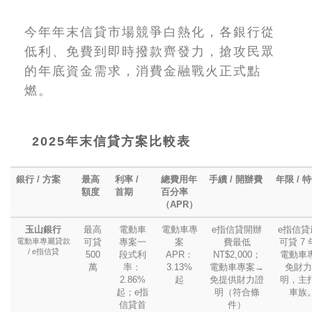
今年年末信貸市場競爭白熱化，各銀行從
低利、免費到即時撥款齊發力，搶攻民眾
的年底資金需求，消費金融戰火正式點
燃。
2025年末信貸方案比較表
銀行 / 方案
最高
利率 /
總費用年
手續 / 開辦費
年限 / 
額度
首期
百分率
（APR）
玉山銀行
最高
電動車
電動車專
e指信貸開辦
e指信貸
電動車專屬貸款
可貸
專案一
案
費最低
可貸 7
/ e指信貸
500
段式利
APR：
NT$2,000；
電動車
萬
率：
3.13%
電動車專案→
免財力
2.86%
起
免提供財力證
明，主
起；e指
明（符合條
車族
信貸首
件）