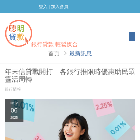
登入
加入會員
|
Togg
銀行貸款 輕鬆媒合
首頁
最新訊息
年末信貸戰開打 各銀行推限時優惠助民眾
靈活周轉
銀行情報
NOV
06
2025