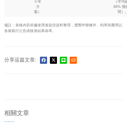
十年
（平均
方
84% 
案）
間）
備註：表格內容依據使用者提供資料整理，實際申辦條件、利率與費用以
各家銀行公告或核准結果為準。
分享這篇文章:
相關文章