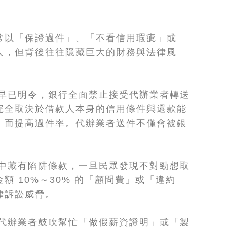
常以「保證過件」、「不看信用瑕疵」或
人，但背後往往隱藏巨大的財務與法律風
會早已明令，銀行全面禁止接受代辦業者轉送
完全取決於借款人本身的信用條件與還款能
」而提高過件率。代辦業者送件不僅會被銀
約中藏有陷阱條款，一旦民眾發現不對勁想取
 10%～30% 的「顧問費」或「違約
律訴訟威脅。
若代辦業者鼓吹幫忙「做假薪資證明」或「製