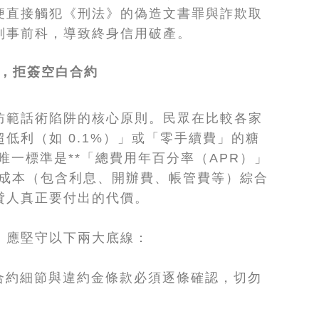
便直接觸犯《刑法》的偽造文書罪與詐欺取
刑事前科，導致終身信用破產。
」，拒簽空白合約
防範話術陷阱的核心原則。民眾在比較各家
低利（如 0.1%）」或「零手續費」的糖
唯一標準是**「總費用年百分率（APR）」
隱藏成本（包含利息、開辦費、帳管費等）綜合
貸人真正要付出的代價。
，應堅守以下兩大底線：
合約細節與違約金條款必須逐條確認，切勿