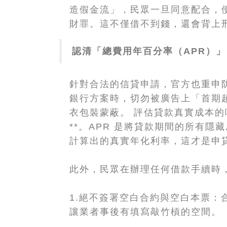
造假金流」，民眾一旦同意配合，
財罪。這不僅借不到錢，還會背上
認清「總費用年百分率（APR）
針對合法的信貸申請，官方也重申
銀行方案時，切勿被廣告上「首期超
衣包裝蒙蔽。 評估貸款真實成本的
**。APR 是將貸款期間的所有
計算出的真實年化利率，這才是申
此外，民眾在辦理任何借款手續時
1.絕不簽署空白合約與空白本票：
讓業者事後有填寫敲竹槓的空間。