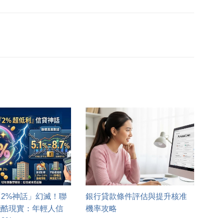
2%神話」幻滅！聯
銀行貸款條件評估與提升核准
殘酷現實：年輕人信
機率攻略