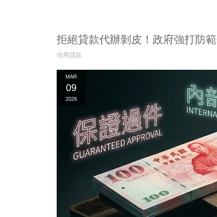
拒絕貸款代辦剝皮！政府強打防範
信用貸款
MAR
09
2026