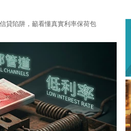
信貸陷阱，籲看懂真實利率保荷包