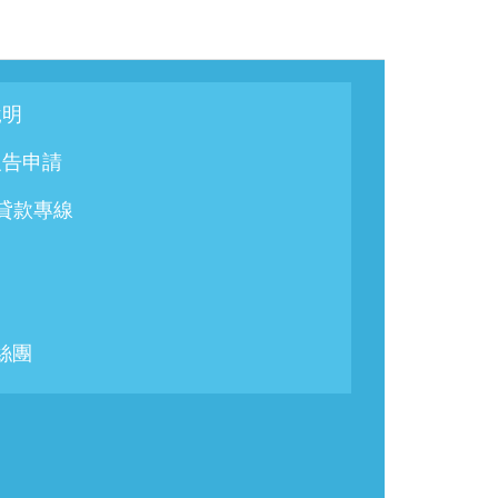
說明
報告申請
/貸款專線
粉絲團