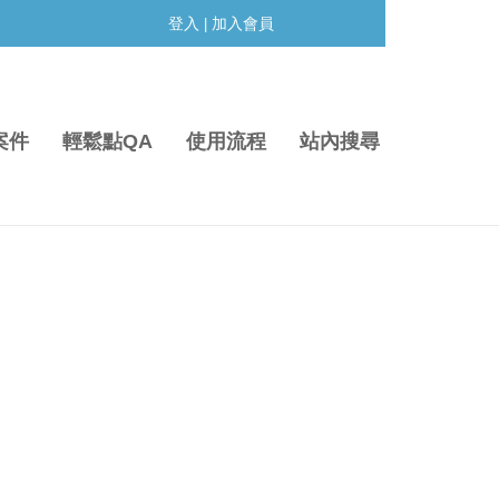
登入
加入會員
|
案件
輕鬆點QA
使用流程
站內搜尋