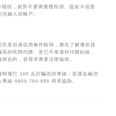
件階段，絕對不要將實體存摺、提款卡或密
的洗錢人頭帳戶。
若民眾自身信用條件較弱，應先了解遭拒貸
極高的民間代辦。若已不幸遇到代辦糾紛，
錄與合約，並尋求專業法律協助。
時撥打 165 反詐騙諮詢專線；若遇金融消
 0800-789-885 尋求協助。