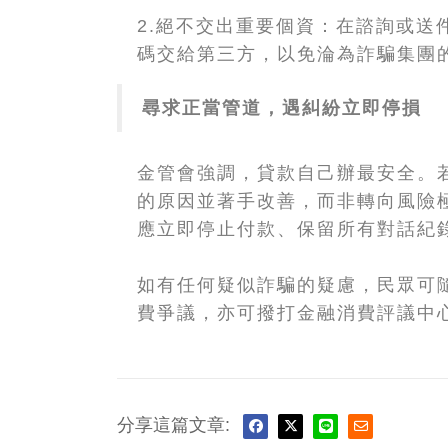
2.絕不交出重要個資：在諮詢或送
碼交給第三方，以免淪為詐騙集團
尋求正當管道，遇糾紛立即停損
金管會強調，貸款自己辦最安全。
的原因並著手改善，而非轉向風險
應立即停止付款、保留所有對話紀
如有任何疑似詐騙的疑慮，民眾可隨
費爭議，亦可撥打金融消費評議中心專線
分享這篇文章: