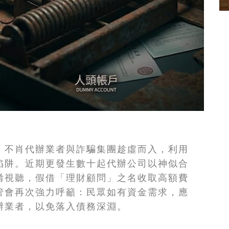
，不肖代辦業者與詐騙集團趁虛而入，利用
陷阱。近期更發生數十起代辦公司以神似合
淆視聽，假借「理財顧問」之名收取高額費
管會再次強力呼籲：民眾如有資金需求，應
辦業者，以免落入債務深淵。