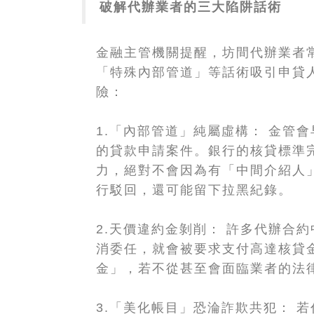
破解代辦業者的三大陷阱話術
金融主管機關提醒，坊間代辦業者
「特殊內部管道」等話術吸引申貸
險：
1.「內部管道」純屬虛構： 金管
的貸款申請案件。銀行的核貸標準
力，絕對不會因為有「中間介紹人
行駁回，還可能留下拉黑紀錄。
2.天價違約金剝削： 許多代辦合
消委任，就會被要求支付高達核貸金額
金」，若不從甚至會面臨業者的法
3.「美化帳目」恐淪詐欺共犯： 